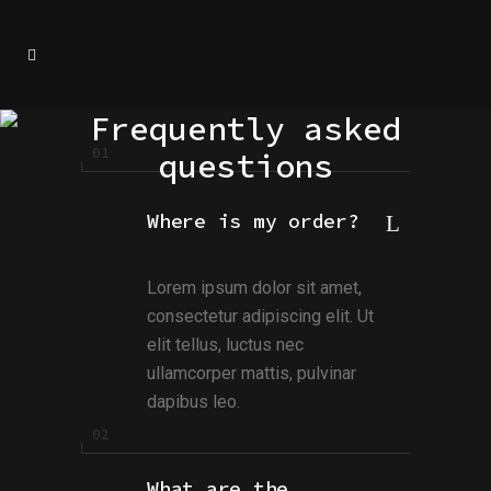
Frequently asked
questions
Where is my order?
Lorem ipsum dolor sit amet,
consectetur adipiscing elit. Ut
elit tellus, luctus nec
ullamcorper mattis, pulvinar
dapibus leo.
What are the